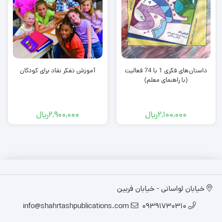
داستان‌های فکری 1 با 74 فعالیت
آموزش تفکر نقاد برای کودکان
(با راهنمای معلم)
2,100,000
ریال
2,900,000
ریال
خیابان لواسانی - خیابان فربین
info@shahrtashpublications.com
09391730310