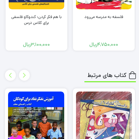
Wendy Turgeon, Marilyn J. Williams
فلسفه به مدرسه می‌رود
با هم فکر کردن: کندوکاو فلسفی
copyright ©2008
برای کلاس درس
4,750,000
ریال
3,100,000
ریال
کتاب های مرتبط