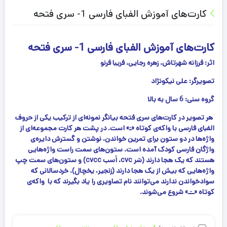
کارت‌های آموزش الفبای فارسی 1- سری فتحه
کارت‌های آموزش الفبای فارسی 1- سری فتحه
اثر: فرزانه شهرتاش، زهره رجایی، فریبا فرنو
تصویرگر: علی نیكونژاد
گروه سنی: 6 سال به بالا
هر تصویر در کارت‌های سری فتحه بیانگر نمونه‌ای از تركیب یکی از حروف
الفبای فارسی با واکه‌ی كوتاه «ـَ» است. در پشت هر كارت مجموعه‌ای از
واژه‌ها در دو ستون برای تمرین خواندن، نوشتن و گسترش دایره‌ی
واژگان فارسی کودک آمده است.
ستون‌های سمت راست واژه‌هایی
هستند كه یک هجا دارند (سَر cvc، اَسب cvcc) و ستون‌های سمت چپ
واژه‌هایی كه بیش از یک هجا دارند (زنجیر، یخچال).
خردسالانی که
سوادخواندن ندارند می‌توانند نام تصاویری را یاد بگیرند که با واکه‌ی
كوتاه «ــَـ» شروع می‌شوند.