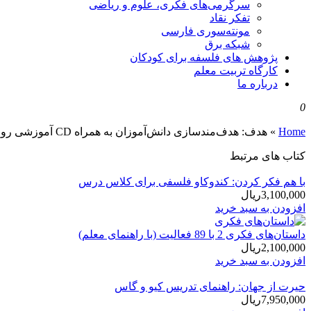
سرگرمی‌های فکری، علوم و ریاضی
تفکر نقاد
مونته‌سوری فارسی
شبکه برق
پژوهش های فلسفه برای کودکان
کارگاه تربیت معلم
درباره ما
0
Home
»
هدف: هدف‌مندسازی ‌‌دانش‌آموزان به همراه CD آموزشی روش تدریس استاد شاهین فرهنگ
کتاب های مرتبط
با هم فکر کردن: کندوکاو فلسفی برای کلاس درس
3,100,000
ریال
افزودن به سبد خرید
داستان‌های فكری 2 با 89 فعالیت (با راهنمای معلم)
2,100,000
ریال
افزودن به سبد خرید
حیرت از جهان: راهنمای تدریس کیو و گاس
7,950,000
ریال