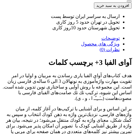
الفبا
افزودن به سبد خرید
3
ارسال به سراسر ایران توسط پست
تحویل در تهران حدود 5 روز کاری
تحویل شهرستان حدود 10روز کاری
توضیحات
ویژگی های محصول
نظرات (0)
آوای الفبا 3+ برچسب کلمات
هدف كتاب‌های آوای الفبا یاری رساندن به مربیان و اولیا در امر
تقویت مهارت واژه‌آموزی به نونهالان 3 الی 6 ساله‌ی فارسی زبان
است. این مجموعه با روش آوایی و ساختاری نوین تدوین شده است.
اساس این شیوه، تركیب تك تك صامت‌های الفبای فارسی با
مصوِت‌هاست (ــَــِـُـ ا ، و ، ی).
بر این اساس و برای آشنایی با تركیب‌ها در آغاز کلمه، از میان
واژه‌های فارسی، نزدیك‌‌ترین واژه به ذهن كودك انتخاب و سپس به
كمك شكل، معنای واژه به كودك منتقل می‌شود؛ در نتیجه، بیان هر
واژه از طریق آشنایی کودک با تصویر آن امكان پذیر می‌شود. برای
تمرین بیشتر نیز كلمه‌های متعددی در همان صفحه برای مربی یا