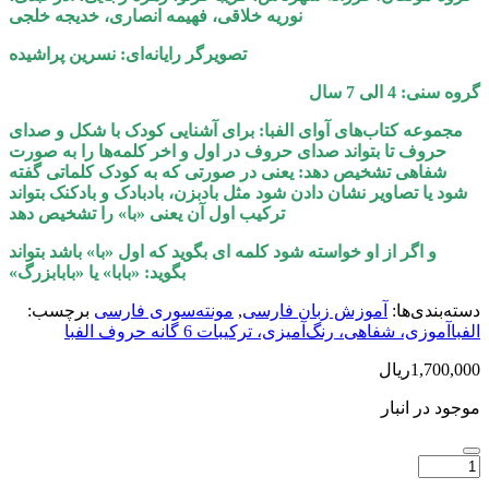
نوریه خلاقی، فهیمه انصاری، خدیجه خلجی
تصویرگر رایانه‌ای: نسرین پراشیده
گروه سنی: 4 الی 7 سال
مجموعه کتاب‌های آوای الفبا: برای آشنایی کودک با شکل و صدای
حروف تا بتواند صدای حروف در اول و اخر کلمه‌ها را به صورت
شفاهی تشخیص دهد: یعنی در صورتی که به کودک کلماتی گفته
شود یا تصاویر نشان دادن شود مثل بادبزن، بادبادک و بادکنک بتواند
ترکیب اول آن یعنی «با» را تشخیص دهد
و اگر از او خواسته شود کلمه ای بگوید که اول «با» باشد بتواند
بگوید: «بابا» یا «بابابزرگ»
دسته‌بندی‌ها:
آموزش زبان فارسی
,
مونته‌سوری فارسی
برچسب:
الفباآموزی، شفاهی، رنگ‌آمیزی، ترکیبات 6 گانه حروف الفبا
1,700,000
ریال
موجود در انبار
تعداد:
آوای