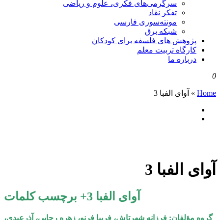
سرگرمی‌های فکری، علوم و ریاضی
تفکر نقاد
مونته‌سوری فارسی
شبکه برق
پژوهش های فلسفه برای کودکان
کارگاه تربیت معلم
درباره ما
0
Home
»
آوای الفبا 3
آوای الفبا 3
آوای الفبا 3+ برچسب کلمات
گروه مؤلفان: فرزانه شهرتاش، فریبا فرنو، زهره رجایی، آذرعبدی،