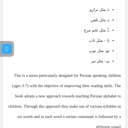
تـَ مثل ترازو
تِـ مثل تلفن
تـُ مثل تخم مرغ
تا – مثل تاب
تو- مثل توپ
تیـ- مثل تیر
This is a series particularly designed for Persian speaking children
(ages 3-7) with the objective of improving their reading skills. The
book adopts a new approach towards teaching Persian alphabet to
children. Through this approach they make use of various syllables in
six words and in each word a certain consonant is followed by a
different vowel.