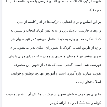
شیوه، تركیب تك تك صامت‌های الفبای فارسی با مصوِت‌هاست (ــَــِـُـ ا
، و ، ی).
بر این اساس و برای آشنایی با تركیب‌ها در آغاز کلمه، از میان
واژه‌های فارسی، نزدیك‌‌ترین واژه به ذهن كودك انتخاب و سپس به
كمك شكل، معنای واژه به كودك منتقل می‌شود؛ در نتیجه، بیان هر
واژه از طریق آشنایی کودک با تصویر آن امكان پذیر می‌شود. برای
تمرین بیشتر نیز كلمه‌های متعددی در همان صفحه برای مربی یا ولی
فهرست شده است. گفتنی است كه هدف از تدوین این مجموعه،
تقویت مهارت واژه‌آموزی است و
آموزش مهارت نوشتن و خواندن
اصلاً مدنظر نیست.
ما برای هر حرف – شش تصویر از ترکیبات مختلف آن با شش مصوت
کوتاه و بلند ــَــِـُـ ا ، و ، ی ارائه کردیم