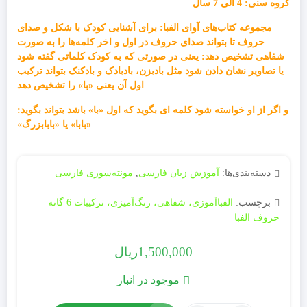
گروه سنی: 4 الی 7 سال
مجموعه کتاب‌های آوای الفبا: برای آشنایی کودک با شکل و صدای
حروف تا بتواند صدای حروف در اول و اخر کلمه‌ها را به صورت
شفاهی تشخیص دهد: یعنی در صورتی که به کودک کلماتی گفته شود
یا تصاویر نشان دادن شود مثل بادبزن، بادبادک و بادکنک بتواند ترکیب
اول آن یعنی «با» را تشخیص دهد
و اگر از او خواسته شود کلمه ای بگوید که اول «با» باشد بتواند بگوید:
«بابا» یا «بابابزرگ»
دسته‌بندی‌ها:
آموزش زبان فارسی
,
مونته‌سوری فارسی
برچسب:
الفباآموزی، شفاهی، رنگ‌آمیزی، ترکیبات 6 گانه
حروف الفبا
1,500,000
ریال
موجود در انبار