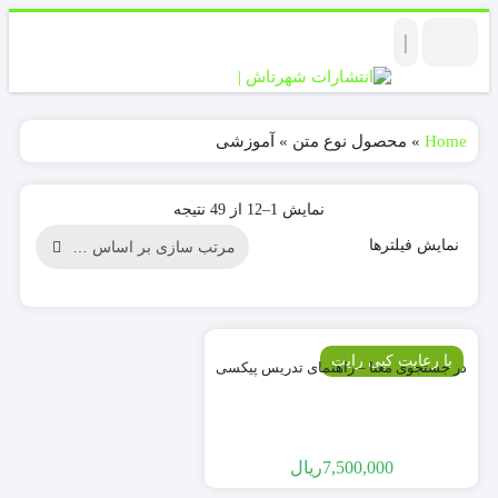
|
Home
»
محصول نوع متن
»
آموزشی
قیمت
قیمت
Sorted
نمایش 1–12 از 49 نتیجه
by
کمتر
بیشتر
latest
نمایش فیلترها
با رعایت کپی رایت
در جستجوی معنا – راهنمای تدریس پیکسی
7,500,000
ریال