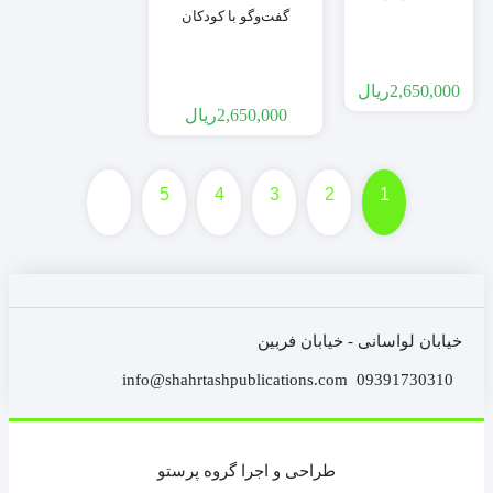
گفت‌وگو با کودکان
2,650,000
ریال
2,650,000
ریال
5
4
3
2
1
خیابان لواسانی - خیابان فربین
info@shahrtashpublications.com
09391730310
طراحی و اجرا گروه پرستو