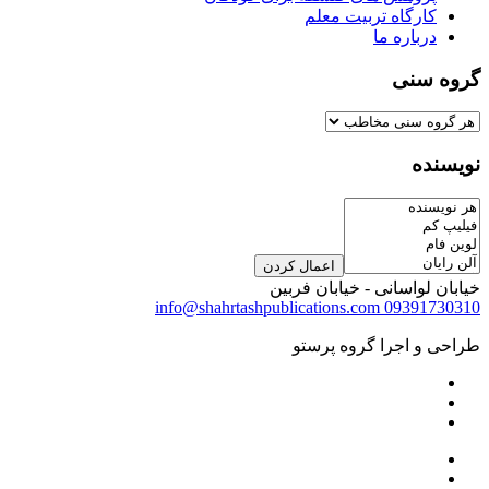
کارگاه تربیت معلم
درباره ما
گروه سنی
نویسنده
اعمال کردن
خیابان لواسانی - خیابان فربین
info@shahrtashpublications.com
09391730310
طراحی و اجرا گروه پرستو