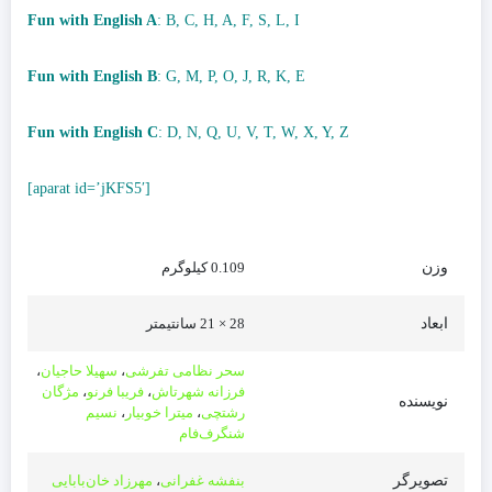
Fun with English A
: B, C, H, A, F, S, L, I
Fun with English B
: G, M, P, O, J, R, K, E
Fun with English C
: D, N, Q, U, V, T, W, X, Y, Z
[aparat id=’jKFS5′]
وزن
0.109 کیلوگرم
ابعاد
28 × 21 سانتیمتر
سحر نظامی تفرشی
،
سهیلا حاجیان
،
فرزانه شهرتاش
،
فریبا فرنو
،
مژگان
نویسنده
رشتچی
،
میترا خوبیار
،
نسیم
شنگرف‌فام
تصویرگر
بنفشه غفرانی
،
مهرزاد خان‌بابایی