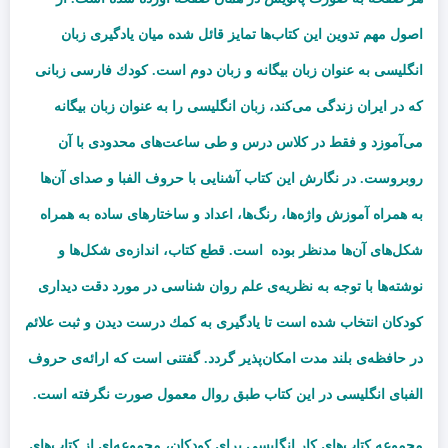
اصول مهم تدوین این كتاب
ها تمایز قائل شده میان یادگیری زبان
انگلیسی به عنوان زبان بیگانه و زبان دوم است
.
كودك فارسی زبانی
كه در ایران زندگی می
كند، زبان انگلیسی را به عنوان زبان بیگانه
می
آموزد و فقط در كلاس درس و طی ساعت
های محدودی با آن
روبروست
.
در نگارش این كتاب آشنایی با حروف الفبا و صدای آن
ها
به همراه آموزش واژه
ها، رنگ
ها، اعداد و ساختارهای ساده به همراه
شكل
های آن
ها مدنظر بوده است
.
قطع كتاب، اندازه
ی شكل
ها و
نوشته
ها با توجه به نظریه
ی علم روان شناسی در مورد دقت دیداری
كودكان انتخاب شده است تا یادگیری به كمك
‌‌
درست دیدن و ثبت علائم
در حافظه
ی بلند مدت امكان
پذیر گردد
.
گفتنی است كه ارائه
ی حروف
الفبای انگلیسی در این كتاب طبق روال معمول صورت نگرفته است
.
مجموعه کتاب‌های کار انگلیسی برای کودکان، مجموعه‌ای از کتاب‌های