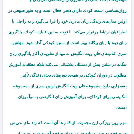
روان
شناسی است
.
كودك دارای ذهنی فعال است و به طور طبیعی در
اولین سال
های زندگی زبان مادری خود را فرا می
گیرد و به راحتی با
اطرافیان ارتباط برقرار می
كند
.
با توجه به این قابلیت كودك، یادگیری
زبان دوم یا زبان بیگانه بهتر است از سنین كودكی آغاز شود
.
مؤلفین
سری كتاب
های
فان ویت انگلیش
نه تنها از نظریه
ی آغاز یادگیری زبان
بیگانه در سنین پیش از دبستان پشتیبانی می
كنند بلكه معتقدند آموزش
مطلوب در دوران كودكی بر همه
ی دوره
های بعدی زندگی تأثیر
به
سزایی دارد
. مجموعه فان ویت انگلیش
اولین سری از «
مجموعه
انگلیسی برای کودکان»
برای آموزش زبان انگلیسی به نوآموزان
است
.
مهم
ترین ویژگی این مجموعه از كتاب
ها آن است كه راهنمای تدریس
هر صفحه به صورت پانویس در همان صفحه آورده شده است
.
از