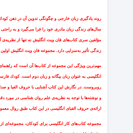
روند یادگیری زبان خارجی و چگونگی تدوین آن در ذهن كود
سال
های زندگی زبان مادری خود را فرا می
گیرد و به راحتی 
مؤلفین سری كتاب
های
فان ویت انگلیش
نه تنها از نظریه
ی آ
زندگی تأثیر به
سزایی دارد
. مجموعه فان ویت انگلیش
اولین 
مهم
ترین ویژگی این مجموعه از كتاب
ها آن است كه راهنما
انگلیسی به عنوان زبان بیگانه و زبان دوم است
.
كودك فارسی
روبروست
.
در نگارش این كتاب آشنایی با حروف الفبا و صدا
و نوشته
ها با توجه به نظریه
ی علم روان شناسی در مورد دقت
ارائه
ی حروف الفبای انگلیسی در این كتاب طبق روال معم
مجموعه کتاب‌های کار انگلیسی برای کودکان، مجموعه‌ای از ک