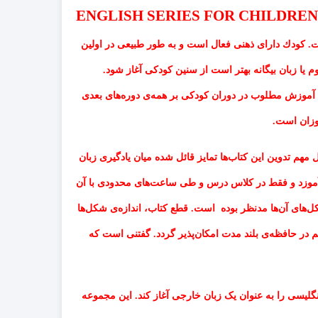
ENGLISH SERIES FOR CHILDREN
ت
.
كودك دارای ذهنی فعال است و به طور طبیعی در اولین
وم یا زبان بیگانه بهتر است از سنین كودكی آغاز شود
.
د آموزش مطلوب در دوران كودكی بر همه
ی دوره
های بعدی
وزان است
.
 مهم تدوین این كتاب
ها تمایز قائل شده میان یادگیری زبان
موزد و فقط در كلاس درس و طی ساعت
های محدودی با آن
كل
های آن
ها مدنظر بوده است
.
قطع كتاب، اندازه
ی شكل
ها
م در حافظه
ی بلند مدت امكان
پذیر گردد
.
گفتنی است كه
نگلیسی را به عنوان یک زبان خارجی آغاز کند. این مجموعه