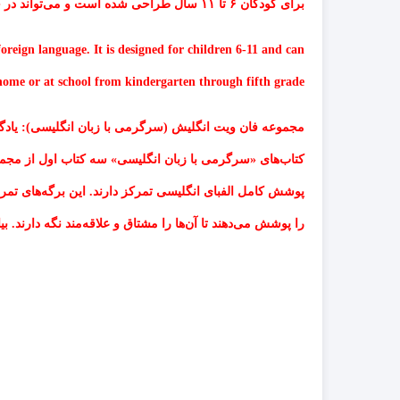
برای کودکان ۶ تا ۱۱ سال طراحی شده است و می‌تواند در خانه یا مدرسه از پیش‌دبستانی تا کلاس پنجم مورد استفاده قرار گیرد.
eign language. It is designed for children 6-11 and can
home or at school from kindergarten through fifth grade.
مجموعه فان ویت انگلیش (سرگرمی با زبان انگلیسی): یادگیر
کتاب‌های «سرگرمی با زبان انگلیسی» سه کتاب اول از مجمو
پوشش کامل الفبای انگلیسی تمرکز دارند. این برگه‌های تمرین به‌طور خاص برای کودکان 6 و 7 ساله بدون دانش قبلی از زب
را پوشش می‌دهند تا آن‌ها را مشتاق و علاقه‌مند نگه دارند. 