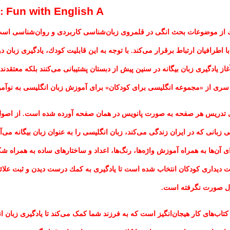
:
Fun with English A
ك از موضوعات بحث انگی در قلمروی زبان
شناسی كاربردی و روان
شناسی اس
با اطرافیان ارتباط برقرار می
كند
.
با توجه به این قابلیت كودك، یادگیری زبان د
غاز یادگیری زبان بیگانه در سنین پیش از دبستان پشتیبانی می
كنند بلكه معتقدن
سری از «
مجموعه انگلیسی برای کودکان»
برای آموزش زبان انگلیسی به نوآم
ی تدریس هر صفحه به صورت پانویس در همان صفحه آورده شده است
.
از اصول
 زبانی كه در ایران زندگی می
كند، زبان انگلیسی را به عنوان زبان بیگانه می
آ
ی آن
ها به همراه آموزش واژه
ها، رنگ
ها، اعداد و ساختارهای ساده به همراه ش
 دیداری كودكان انتخاب شده است تا یادگیری به كمك
‌‌
درست دیدن و ثبت علائ
ول صورت نگرفته است
.
تاب‌های کار هیجان‌انگیز است که به فرزند شما کمک می‌کند تا یادگیری زبان ا