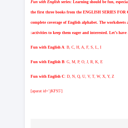
Fun with English
series: Learning should be fun, especia
the first three books from the ENGLISH SERIES FOR CHI
complete coverage of English alphabet. The worksheets ar
activities to keep them eager and interested. Let’s have 
Fun with English A
: B, C, H, A, F, S, L, I
Fun with English B
: G, M, P, O, J, R, K, E
Fun with English C
: D, N, Q, U, V, T, W, X, Y, Z
[aparat id=’jKFS5′]