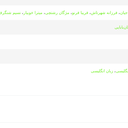
جیان
،
فرزانه شهرتاش
،
فریبا فرنو
،
مژگان رشتچی
،
میترا خوبیار
،
نسیم شنگرف‌
ن‌بابایی
نگلیسی
،
زبان انگلیسی