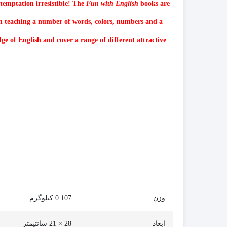
 temptation irresistible! The
Fun with English
books are
h teaching a number of words, colors, numbers and a
ge of English and cover a range of different attractive
وزن
0.107 کیلوگرم
ابعاد
28 × 21 سانتیمتر