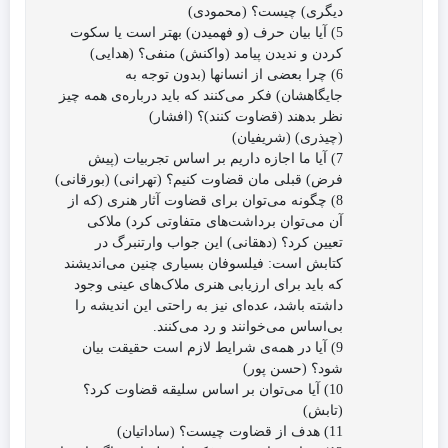
دیگری) چیست؟ (محمودی)
5) آیا بیان حرف (و فهمیدن) بهتر است یا سکوت
کردن و ندیدن پیامد (واکنش) منفی؟ (هدایی)
6) چرا بعضی از انسانها (بدون توجه به
جایگاهشان) فکر‌ می‌کنند که باید درباره‌‌ی همه چیز
نظر بدهند (قضاوت کنند)؟ (افشار)
(چیذری) (شریفیان)
7) آیا ما اجازه داریم بر اساس تجربیات (پیش
فرض) قبلی مان قضاوت کنیم؟ (تهرانی) (بورقانی)
8) چگونه‌ می‌توان برای قضاوت آثار هنری (که از
آن‌ می‌توان برداشت‌های متفاوتی کرد) ملاکی
تعیین کرد؟ (دهقانی) این جواب وارتنبرگ در
کتابش است: فیلسوفان بسیاری چنین می‌اندیشند
که باید برای ارزیابی هنری ملاک‌های عینی وجود
داشته باشد، عده‌‌‌ا‌‌ی نیز به راحتی این اندیشه را
بی‌اساس می‌خوانند و رد می‌کنند.
9) آیا در همه‌‌ی شرایط لازم است حقیقت بیان
شود؟ (حسن پور)
10) آیا‌ می‌توان بر اساس سلیقه قضاوت کرد؟
(تابش)
11) هدف از قضاوت چیست؟ (ساداتیان)