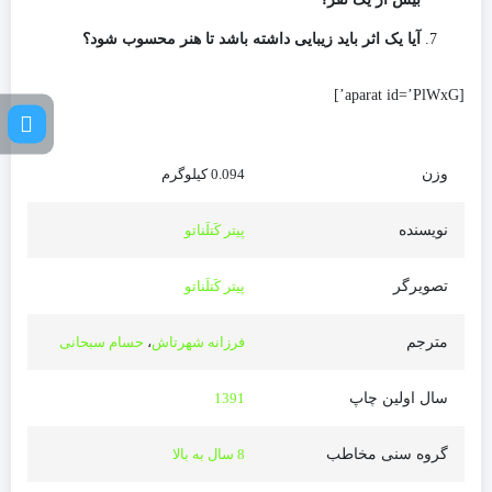
آیا یک اثر باید زیبایی داشته باشد تا هنر محسوب شود؟
[aparat id=’PlWxG’]
وزن
0.094 کیلوگرم
نویسنده
پیتر کَتلَناتو
تصویرگر
پیتر کَتلَناتو
مترجم
فرزانه شهرتاش
،
حسام سبحانی
سال اولین چاپ
1391
گروه سنی مخاطب
8 سال به بالا