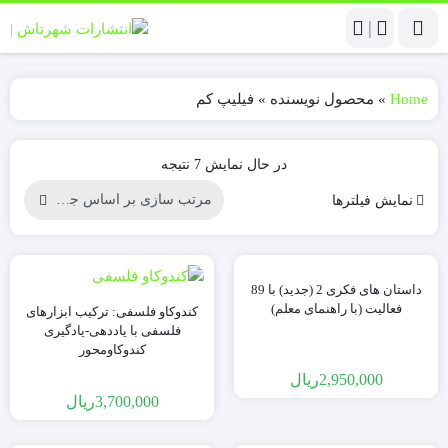
|
Home
»
محصول نویسنده
»
فیلیپ کم
در حال نمایش 7 نتیجه
نمایش فیلترها
داستان های فكری 2 (جدید) با 89
فعالیت (با راهنمای معلم)
کندوکاو فلسفی: ترکیب ابزارهای
فلسفی با یاددهی-یادگیری
کندوکاومحور
2,950,000
ریال
3,700,000
ریال