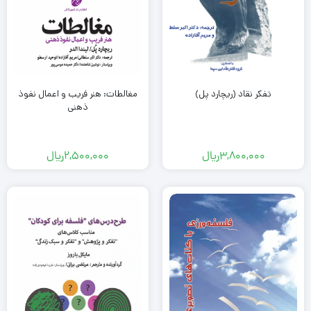
تفکر نقاد (ریچارد پل)
مغالطات: هنر فریب و اعمال نفوذ
ذهنی
3,800,000
ریال
2,500,000
ریال