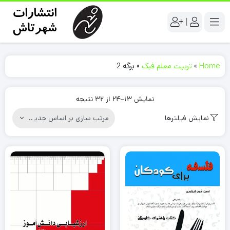
|
Home
»
تربیت معلم فبک
»
برگه 2
نمایش 13–24 از 32 نتیجه
نمایش فیلترها